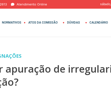
 2613
Atendimento Online
sábado,
NORMATIVOS
ATOS DA COMISSÃO
DÚVIDAS
CALENDÁRIO
GNAÇÕES
 apuração de irregular
ção?