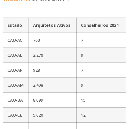
Estado
Arquitetos Ativos
Conselheiros 2024
CAU/AC
763
7
CAU/AL
2.270
9
CAU/AP
928
7
CAU/AM
2.408
9
CAU/BA
8.099
15
CAU/CE
5.020
12