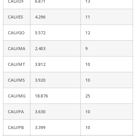
CAU/DF
6.871
13
CAU/ES
4.296
11
CAU/GO
5.572
12
CAU/MA
2.403
9
CAU/MT
3.812
10
CAU/MS
3.920
10
CAU/MG
18.876
25
CAU/PA
3.630
10
CAU/PB
3.399
10